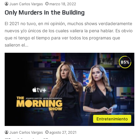
Juan Carlos Vargas
marzo 18, 2022
Only Murders in the Building
El 2021 no tuvo, en mi opinión, muchos shows verdaderamente
nuevos y/o únicos de los cuales valiera la pena hablar. Es obvio
que ni tengo el tiempo para ver todos los programas que
salieron el…
Entretenimiento
Juan Carlos Vargas
agosto 27, 2021