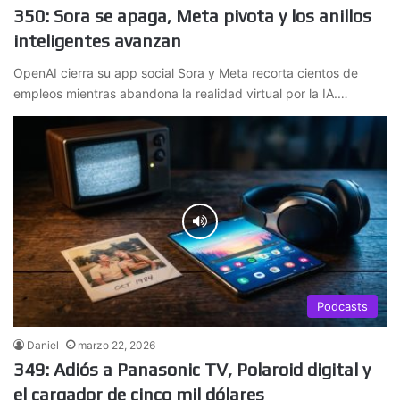
350: Sora se apaga, Meta pivota y los anillos
inteligentes avanzan
OpenAI cierra su app social Sora y Meta recorta cientos de
empleos mientras abandona la realidad virtual por la IA.…
Podcasts
Daniel
marzo 22, 2026
349: Adiós a Panasonic TV, Polaroid digital y
el cargador de cinco mil dólares