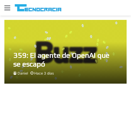
Menú
359: El agente de OpenAI que
se escapó
Daniel
Hace 3 días