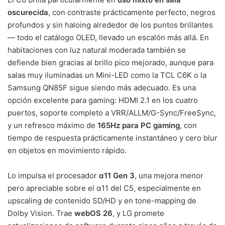
oscurecida
, con contraste prácticamente perfecto, negros
profundos y sin haloing alrededor de los puntos brillantes
— todo el catálogo OLED, llevado un escalón más allá. En
habitaciones con luz natural moderada también se
defiende bien gracias al brillo pico mejorado, aunque para
salas muy iluminadas un Mini-LED como la TCL C6K o la
Samsung QN85F sigue siendo más adecuado. Es una
opción excelente para gaming: HDMI 2.1 en los cuatro
puertos, soporte completo a VRR/ALLM/G-Sync/FreeSync,
y un refresco máximo de
165Hz para PC gaming
, con
tiempo de respuesta prácticamente instantáneo y cero blur
en objetos en movimiento rápido.
Lo impulsa el procesador
α11 Gen 3
, una mejora menor
pero apreciable sobre el α11 del C5, especialmente en
upscaling de contenido SD/HD y en tone-mapping de
Dolby Vision. Trae
webOS 26
, y LG promete