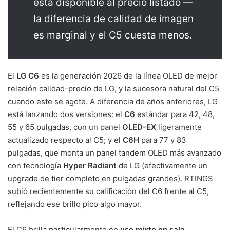
está disponible al precio listado —
la diferencia de calidad de imagen
es marginal y el C5 cuesta menos.
El
LG C6
es la generación 2026 de la línea OLED de mejor
relación calidad-precio de LG, y la sucesora natural del C5
cuando este se agote. A diferencia de años anteriores, LG
está lanzando dos versiones: el
C6
estándar para 42, 48,
55 y 65 pulgadas, con un panel
OLED-EX
ligeramente
actualizado respecto al C5; y el
C6H
para 77 y 83
pulgadas, que monta un panel tandem OLED más avanzado
con tecnología
Hyper Radiant
de LG (efectivamente un
upgrade de tier completo en pulgadas grandes). RTINGS
subió recientemente su calificación del C6 frente al C5,
reflejando ese brillo pico algo mayor.
El C6 brilla particularmente en
uso mixto en sala