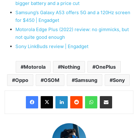
bigger battery and a price cut
Samsung’s Galaxy A53 offers 5G and a 120Hz screen
for $450 | Engadget
Motorola Edge Plus (2022) review: no gimmicks, but
not quite good enough
Sony LinkBuds review | Engadget
Motorola
Nothing
OnePlus
Oppo
OSOM
Samsung
Sony
LinkedIn
Reddit
WhatsApp
Compartir por correo electrónico