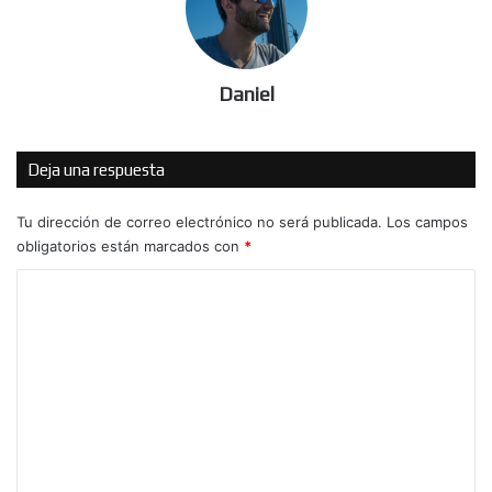
Daniel
Deja una respuesta
Tu dirección de correo electrónico no será publicada.
Los campos
obligatorios están marcados con
*
C
o
m
e
n
t
a