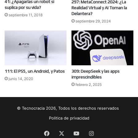
41: ¿Apagarías un robot si
297: MetaConnect 2024: ¿La
suplica por su vida?
Realidad Virtual y AI Toman la
Delantera?
septiembre 11, 2018
septiembre 29, 2024
111: El PS5, un Android, y Patos
309: DeepSeek y las apps
imprescindibles
junio 14, 2020
febrero 2, 2025
© Tecnocracia 2026, Todos los derechos reservados
Politica de privacidad
Facebook
X
YouTube
Instagram