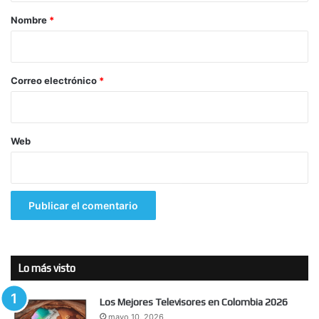
r
Nombre
*
i
o
*
Correo electrónico
*
Web
Lo más visto
Los Mejores Televisores en Colombia 2026
mayo 10, 2026