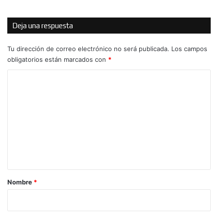
Deja una respuesta
Tu dirección de correo electrónico no será publicada.
Los campos
obligatorios están marcados con
*
C
o
m
e
n
t
a
r
Nombre
*
i
o