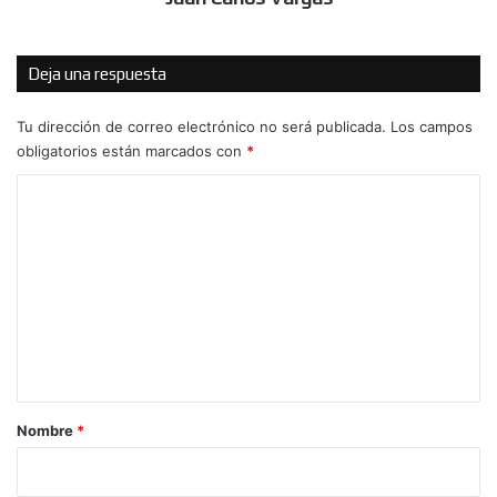
Deja una respuesta
Tu dirección de correo electrónico no será publicada.
Los campos
obligatorios están marcados con
*
C
o
m
e
n
t
a
r
Nombre
*
i
o