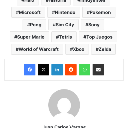
Microsoft
Nintendo
Pokemon
Pong
Sim City
Sony
Super Mario
Tetris
Top Juegos
World of Warcraft
Xbox
Zelda
LinkedIn
Reddit
WhatsApp
Compartir por correo electrónico
Juan Carlos Vargas