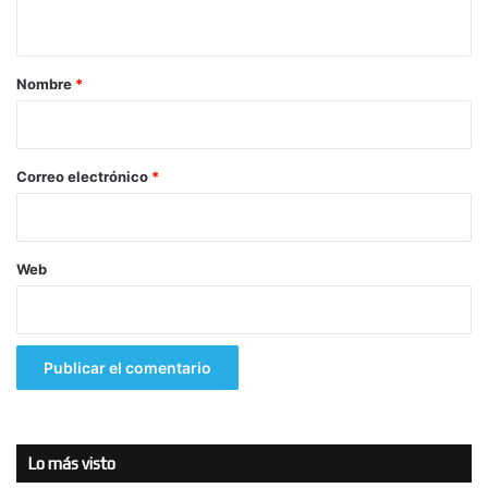
t
a
r
Nombre
*
i
o
*
Correo electrónico
*
Web
Lo más visto