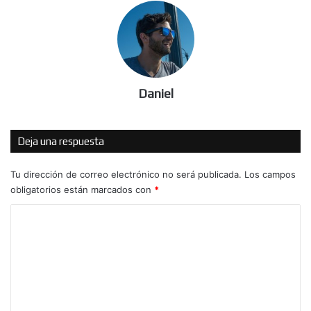
Daniel
Deja una respuesta
Tu dirección de correo electrónico no será publicada.
Los campos
obligatorios están marcados con
*
C
o
m
e
n