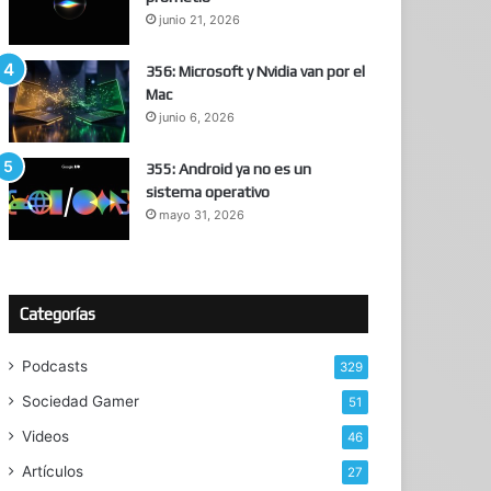
junio 21, 2026
356: Microsoft y Nvidia van por el
Mac
junio 6, 2026
355: Android ya no es un
sistema operativo
mayo 31, 2026
Categorías
Podcasts
329
Sociedad Gamer
51
Videos
46
Artículos
27