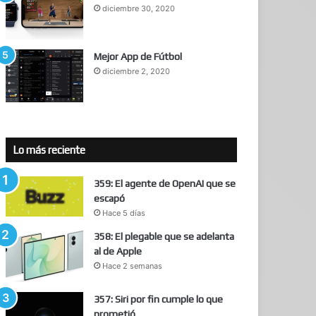
diciembre 30, 2020
Mejor App de Fútbol
diciembre 2, 2020
Lo más reciente
359: El agente de OpenAI que se
escapó
Hace 5 días
358: El plegable que se adelanta
al de Apple
Hace 2 semanas
357: Siri por fin cumple lo que
prometió