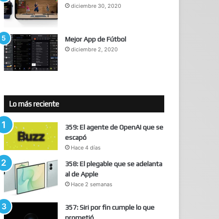
diciembre 30, 2020
Mejor App de Fútbol
diciembre 2, 2020
Lo más reciente
359: El agente de OpenAI que se
escapó
Hace 4 días
358: El plegable que se adelanta
al de Apple
Hace 2 semanas
357: Siri por fin cumple lo que
prometió