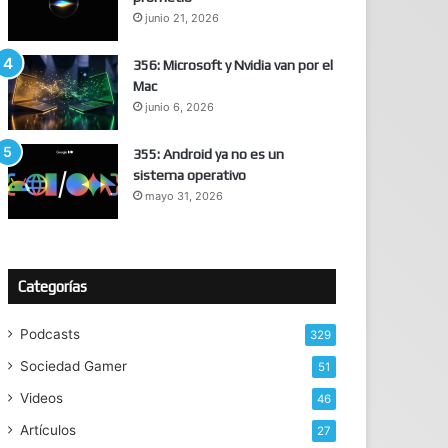
junio 21, 2026
356: Microsoft y Nvidia van por el
Mac
junio 6, 2026
355: Android ya no es un
sistema operativo
mayo 31, 2026
Categorías
Podcasts
329
Sociedad Gamer
51
Videos
46
Artículos
27