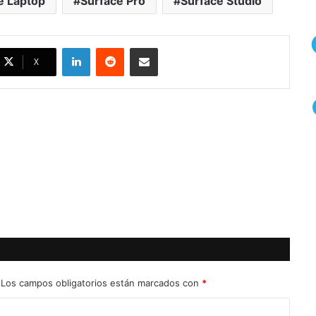
e Laptop
Surface Pro
Surface Studio
LinkedIn
Reddit
Compartir por correo electrónico
X
Los campos obligatorios están marcados con
*