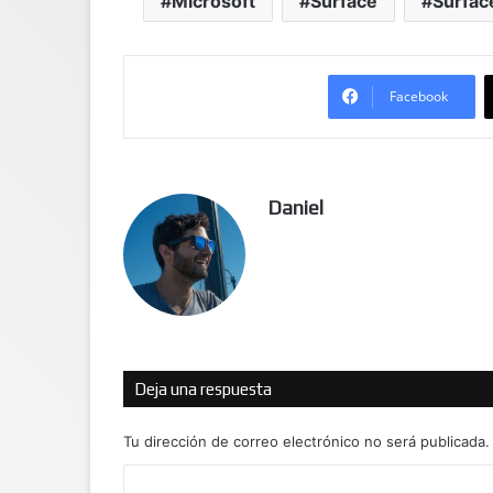
Microsoft
Surface
Surfac
Facebook
Daniel
Deja una respuesta
Tu dirección de correo electrónico no será publicada.
C