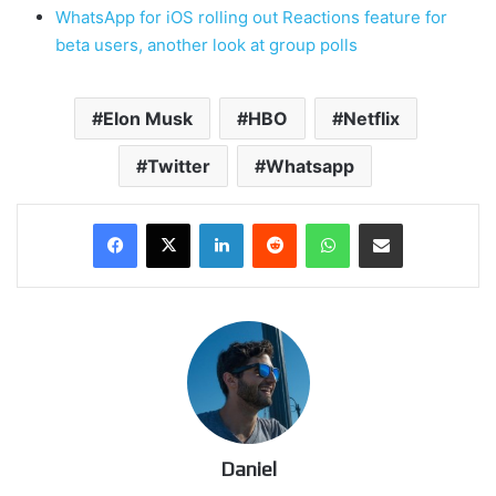
WhatsApp for iOS rolling out Reactions feature for
beta users, another look at group polls
Elon Musk
HBO
Netflix
Twitter
Whatsapp
LinkedIn
Reddit
WhatsApp
Compartir por correo electrónico
Daniel