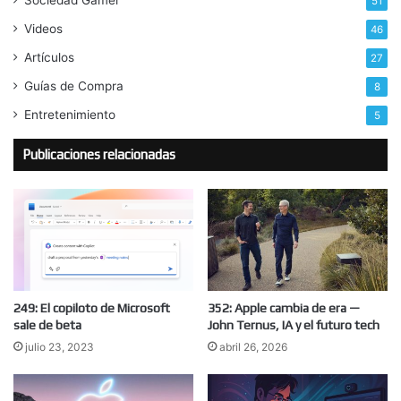
Sociedad Gamer
51
Videos
46
Artículos
27
Guías de Compra
8
Entretenimiento
5
Publicaciones relacionadas
249: El copiloto de Microsoft
352: Apple cambia de era —
sale de beta
John Ternus, IA y el futuro tech
julio 23, 2023
abril 26, 2026