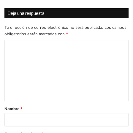
Deja una respuesta
Tu dirección de correo electrónico no será publicada.
Los campos
obligatorios están marcados con
*
C
o
m
e
n
t
a
r
Nombre
*
i
o