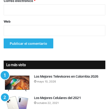
*
Correo electrónico
*
Web
Lo más visto
Los Mejores Televisores en Colombia 2026
mayo 10, 2026
Los Mejores Celulares del 2021
octubre 22, 2021