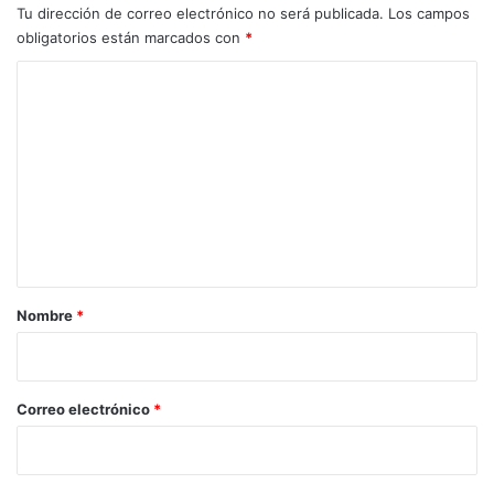
Tu dirección de correo electrónico no será publicada.
Los campos
obligatorios están marcados con
*
C
o
m
e
n
t
a
r
Nombre
*
i
o
*
Correo electrónico
*