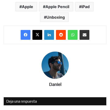
Apple
Apple Pencil
iPad
Unboxing
LinkedIn
Reddit
WhatsApp
Compartir por correo electrónico
Daniel
Deja una respuesta