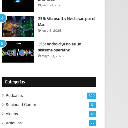
junio 21, 2026
356: Microsoft y Nvidia van por el
Mac
junio 6, 2026
355: Android ya no es un
sistema operativo
mayo 31, 2026
Categorías
Podcasts
329
Sociedad Gamer
51
Videos
46
Artículos
27