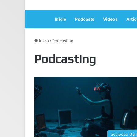
Inicio
Podcasts
Videos
Artíc
Inicio
/
Podcasting
Podcasting
Sociedad Ga