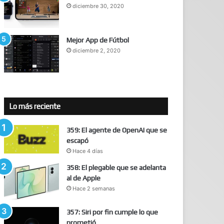
diciembre 30, 2020
Mejor App de Fútbol
diciembre 2, 2020
Lo más reciente
359: El agente de OpenAI que se
escapó
Hace 4 días
358: El plegable que se adelanta
al de Apple
Hace 2 semanas
357: Siri por fin cumple lo que
prometió