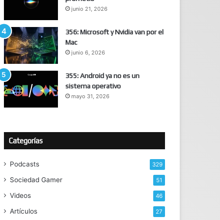
junio 21, 2026
356: Microsoft y Nvidia van por el
Mac
junio 6, 2026
355: Android ya no es un
sistema operativo
mayo 31, 2026
Categorías
Podcasts
329
Sociedad Gamer
51
Videos
46
Artículos
27