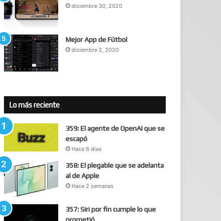
diciembre 30, 2020
Mejor App de Fútbol
diciembre 2, 2020
Lo más reciente
359: El agente de OpenAI que se
escapó
Hace 6 días
358: El plegable que se adelanta
al de Apple
Hace 2 semanas
357: Siri por fin cumple lo que
prometió