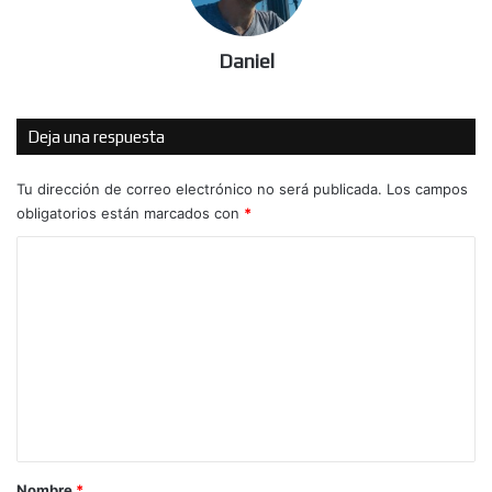
Daniel
Deja una respuesta
Tu dirección de correo electrónico no será publicada.
Los campos
obligatorios están marcados con
*
C
o
m
e
n
t
a
r
Nombre
*