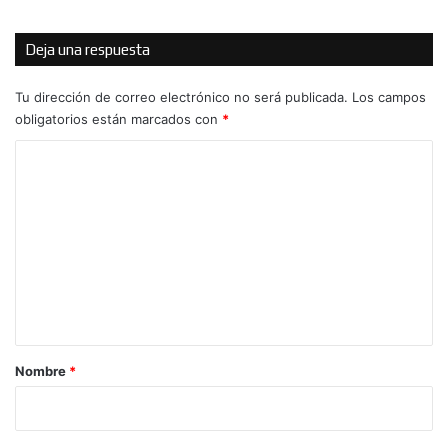
Deja una respuesta
Tu dirección de correo electrónico no será publicada.
Los campos
obligatorios están marcados con
*
C
o
m
e
n
t
a
r
Nombre
*
i
o