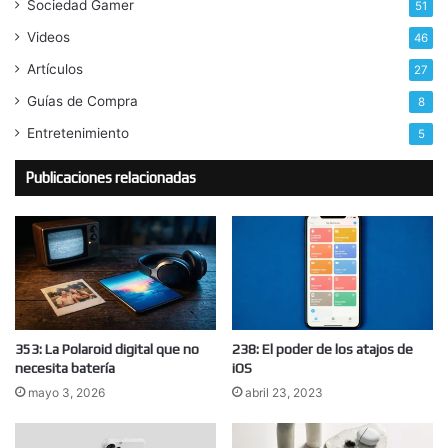
Sociedad Gamer
51
Videos
46
Artículos
27
Guías de Compra
8
Entretenimiento
5
Publicaciones relacionadas
353: La Polaroid digital que no
238: El poder de los atajos de
necesita batería
iOS
mayo 3, 2026
abril 23, 2023