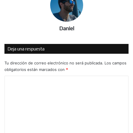
Daniel
Deja una respuesta
Tu dirección de correo electrónico no será publicada.
Los campos
obligatorios están marcados con
*
C
o
m
e
n
t