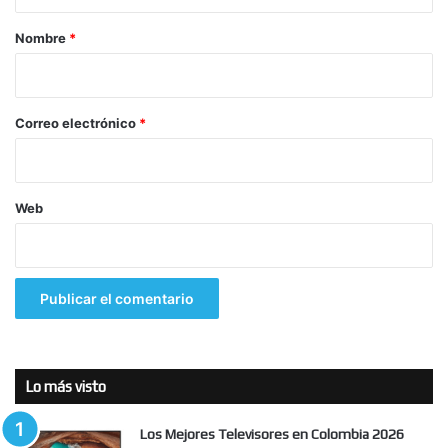
a
r
Nombre
*
i
o
*
Correo electrónico
*
Web
Lo más visto
Los Mejores Televisores en Colombia 2026