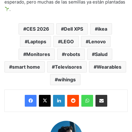
esperado, pero muchas de las semillas ya están plantadas
.
CES 2026
Dell XPS
ikea
Laptops
LEGO
Lenovo
Monitores
robots
Salud
smart home
Televisores
Wearables
wihings
LinkedIn
Reddit
WhatsApp
Compartir por correo electrónico