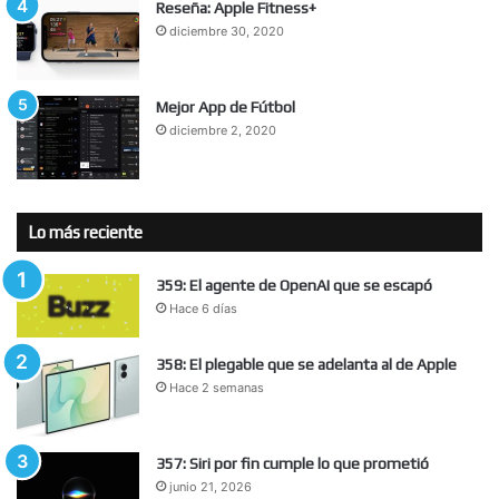
Reseña: Apple Fitness+
diciembre 30, 2020
Mejor App de Fútbol
diciembre 2, 2020
Lo más reciente
359: El agente de OpenAI que se escapó
Hace 6 días
358: El plegable que se adelanta al de Apple
Hace 2 semanas
357: Siri por fin cumple lo que prometió
junio 21, 2026