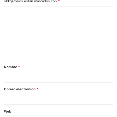
obligatorios están marcados con
*
C
o
m
e
n
t
a
r
Nombre
*
i
o
*
Correo electrónico
*
Web