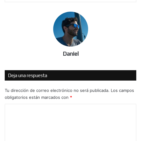
Daniel
Deja una respuesta
Tu dirección de correo electrónico no será publicada.
Los campos
obligatorios están marcados con
*
C
o
m
e