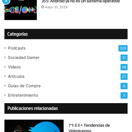
355: Android ya no es un sistema operativo
mayo 31, 2026
Categorías
Podcasts
329
Sociedad Gamer
51
Videos
46
Artículos
27
Guías de Compra
8
Entretenimiento
5
Publicaciones relacionadas
71: E3 + Tendencias de
Videojuegos