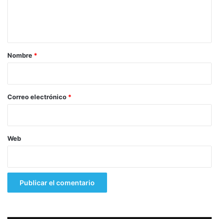
n
t
a
r
Nombre
*
i
o
*
Correo electrónico
*
Web