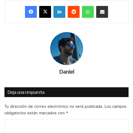
LinkedIn
Reddit
WhatsApp
Compartir por correo electrónico
Daniel
Deja una respuesta
Tu dirección de correo electrónico no será publicada.
Los campos
obligatorios están marcados con
*
C
o