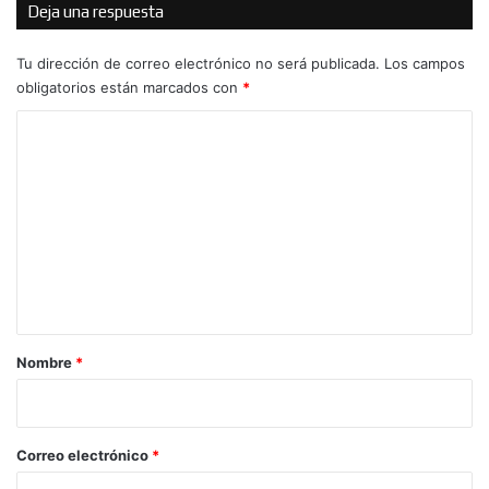
Deja una respuesta
Tu dirección de correo electrónico no será publicada.
Los campos
obligatorios están marcados con
*
C
o
m
e
n
t
a
r
Nombre
*
i
o
*
Correo electrónico
*