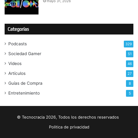
mayo 31, 2026
Categorías
Podcasts
329
Sociedad Gamer
51
Videos
46
Artículos
27
Guías de Compra
8
Entretenimiento
5
© Tecnocracia 2026, Todos los derechos reservados
Politica de privacidad