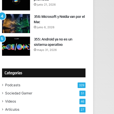
junio 21, 2026
356: Microsoft y Nvidia van por el
Mac
junio 6, 2026
355: Android ya no es un
sistema operativo
mayo 31, 2026
Categorías
Podcasts
329
Sociedad Gamer
51
Videos
46
Artículos
27