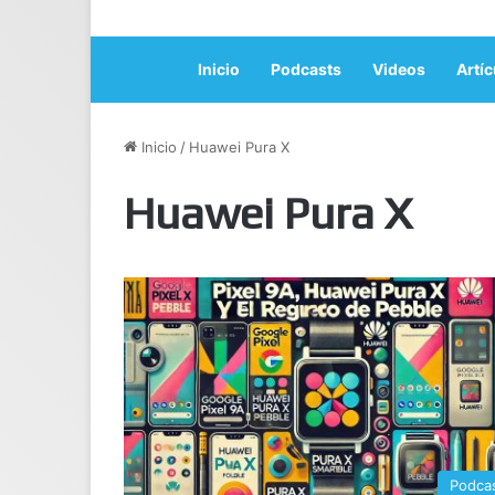
Inicio
Podcasts
Videos
Artíc
Inicio
/
Huawei Pura X
Huawei Pura X
Podca