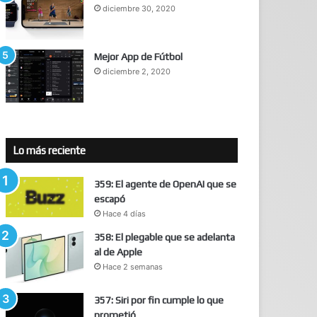
diciembre 30, 2020
Mejor App de Fútbol
diciembre 2, 2020
Lo más reciente
359: El agente de OpenAI que se
escapó
Hace 4 días
358: El plegable que se adelanta
al de Apple
Hace 2 semanas
357: Siri por fin cumple lo que
prometió