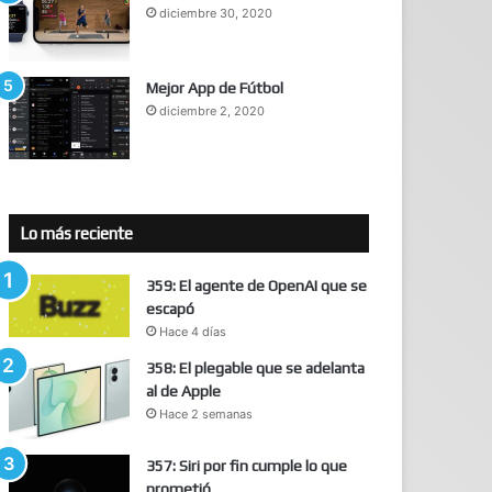
diciembre 30, 2020
Mejor App de Fútbol
diciembre 2, 2020
Lo más reciente
359: El agente de OpenAI que se
escapó
Hace 4 días
358: El plegable que se adelanta
al de Apple
Hace 2 semanas
357: Siri por fin cumple lo que
prometió