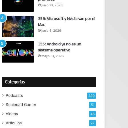
junio 21, 2026
356: Microsoft y Nvidia van por el
Mac
junio 6, 2026
355: Android ya no es un
sistema operativo
mayo 31, 2026
Categorías
Podcasts
329
Sociedad Gamer
51
Videos
46
Artículos
27