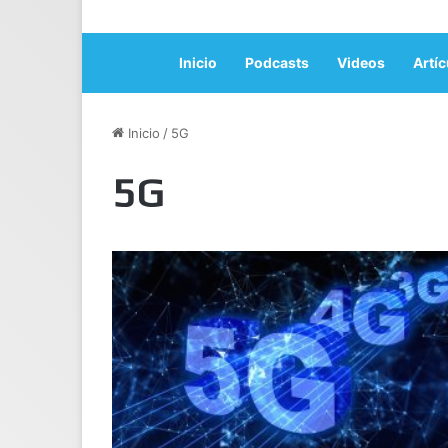
Inicio
Podcasts
Videos
Artíc
Inicio
/
5G
5G